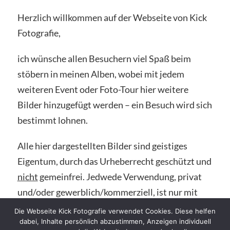
Herzlich willkommen auf der Webseite von Kick
Fotografie,
ich wünsche allen Besuchern viel Spaß beim
stöbern in meinen Alben, wobei mit jedem
weiteren Event oder Foto-Tour hier weitere
Bilder hinzugefügt werden – ein Besuch wird sich
bestimmt lohnen.
Alle hier dargestellten Bilder sind geistiges
Eigentum, durch das
Urheberrecht geschützt und
nicht
gemeinfrei
. Jedwede Verwendung, privat
und/oder gewerblich/kommerziell, ist nur mit
meiner schriftlichen Zustimmung gestattet.
Die Webseite Kick Fotografie verwendet Cookies. Diese helfen
dabei, Inhalte persönlich abzustimmen, Anzeigen individuell